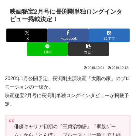
映画秘宝2月号に長渕剛単独ロングインタ
ビュー掲載決定！
X
Facebook
はてブ
LINE
コピー
2019.10.01
2019.10.12
2020年1月公開予定、長渕剛主演映画「太陽の家」のプロ
モーションの一環か、
映画秘宝2月号に長渕剛単独ロングインタビューが掲載予
定。
俳優キャリア初期の『王貞治物語』『家族ゲー
ム』から『とんぼ』、ブルース・リー噺まで！縦