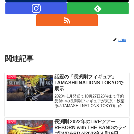
shio
関連記事
話題の「長渕剛フィギュア」
長渕剛
TAMASHII NATIONS TOKYOで
展示
2020年1月発送で10月27日23時まで予約
受付中の長渕剛フィギュアが東京・秋葉
原のTAMASHII NATIONS TOKYOに於い
て見本展示されています。 S.H.Figuarts
で日本人ミュージシャン初の商品化！長
渕剛のリアルフィギ...
長渕剛 2022年のLIVEツアー
長渕剛
REBORN with THE BANDのライ
ブDVD&BDが2023年4月19日発