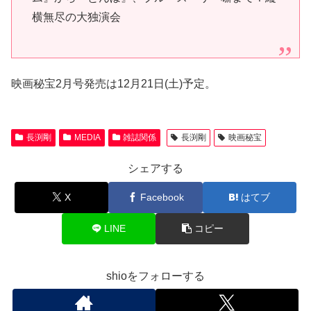
横無尽の大独演会
映画秘宝2月号発売は12月21日(土)予定。
長渕剛
MEDIA
雑誌関係
長渕剛
映画秘宝
シェアする
X
Facebook
はてブ
LINE
コピー
shioをフォローする