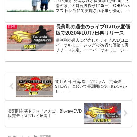
1/17(金)に公開される長渕剛主演映画「太
陽の家」の舞台挨拶が1/18(土) TOHOシネ
マズ 日比谷にて実施される事が決定。
10：30の回の上映後舞台挨拶が行われ、
登壇者は、長渕剛、飯島直子、山口ま
ゆ、潤浩、瑛太、広末涼子、権野元監
長渕剛の過去のライブDVDが廉価
長渕剛
督...
版で2020年10月7日再リリース
長渕剛が過去に発売したライブDVD(ユニ
バーサルミュージック)がお得な価格で再
リリース決定。 ユニバーサルミュージッ
クの「今年はおウチでライブに浸れ！ J-
Rock ＆ Pops 映像キャンペーン2020」
によるもので、2020年10月7日期間限定
の価格となるようです。
10月６日(日)放送「関ジャム 完全燃
SHOW」において長渕剛に少し触れるか
も・・・
長渕剛主演ドラマ「とんぼ」Blu-ray/DVD
販売ディスプレイ展開中