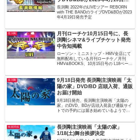
売予定
長渕剛 2022年のLIVEツアー REBORN
with THE BANDのライブDVD&BDが2023
年4月19日発売予定
月刊ローチケ10月15日号に、長
長渕剛
渕剛シネマ&ライブチケット発売
中告知掲載
ローソン・ミニストップ・HMV全店にて
無料配布している月刊ローチケ／月刊
HMV&BOOKS、10月15日号の L18ページ
に、TSUYOSHI NAGABUCHI CINEMA &
LIVE 2019 太陽の家チケット発売中の告
知が掲載さ...
9月18日発売 長渕剛主演映画「太
長渕剛
陽の家」DVD/BD 店頭入荷、通販
お届け開始
9月18日発売、長渕剛主演映画「太陽の
家」のDVD、BDが店頭入荷及び通販サイ
トでの予約には届き始めているようで
す。本編が約122分、特典映像の予告編集
を含めると125分のようですので、特典映
像の予告編集は約2分ほどになるようで
長渕剛主演映画「太陽の家」
映画関係
す。どうせな...
1/18(土)舞台挨拶決定