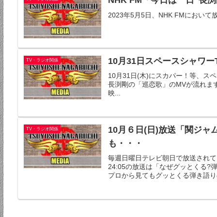
NHK FM「今日は一日”
2023年5月5日、NHK FMにお
10月31日スペースシャワ
TV・ラジオ関係
10月31日(木)にスカパー！等、スペー
長渕剛の「巡恋歌」のMVが流れます。10月
映...
10月６日(日)放送「関ジ
TV・ラジオ関係
も・・・
毎週日曜日テレビ朝日で放送されている
24:05の放送は「なぜグッとくる
プロから見てもグッとくる弾き語りの