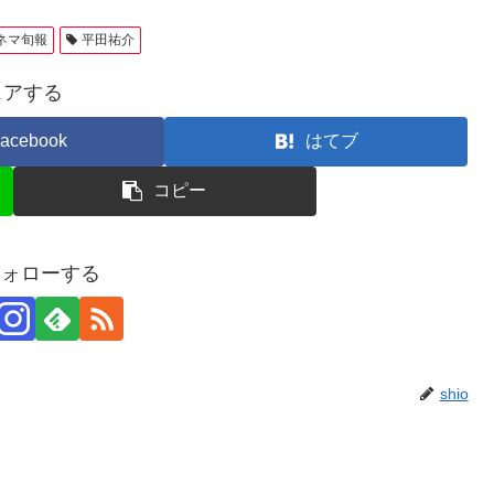
ネマ旬報
平田祐介
ェアする
acebook
はてブ
コピー
をフォローする
shio