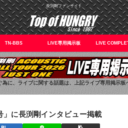
長渕剛ファンサイト
TN-BBS
LIVE専用掲示板
LIVE COMPLE
ぐ為に、ライブに関する話題は、上記ライブ専用掲示板
旬号」に長渕剛インタビュー掲載