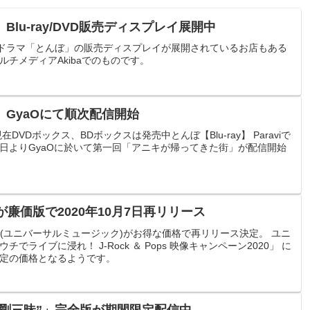
lu-ray/DVD販売ディスプレイ展開中
演ドラマ「とんぼ」の販売ディスプレイが展開されているお店もある
チメディアAkibaでのものです。
GyaOにて順次配信開始
DVDボックス、BDボックスは発売中とんぼ【Blu-ray】 Paraviで
月8日よりGyaOに於いて第一回「アニキが帰ってきた街」が配信開始
廉価版で2020年10月7日再リリース
(ユニバーサルミュージック)がお得な価格で再リリース決定。 ユニ
ライブに浸れ！ J-Rock ＆ Pops 映像キャンペーン2020」 に
間限定の価格となるようです。