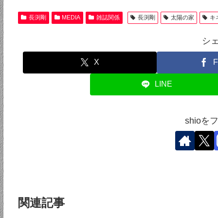
長渕剛
MEDIA
雑誌関係
長渕剛
太陽の家
キ
シ
X
F
LINE
shio
関連記事