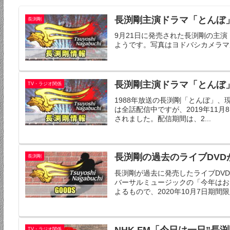
長渕剛主演ドラマ「とんぼ」B
長渕剛
9月21日に発売された長渕剛の主
ようです。写真はヨドバシカメラマル
長渕剛主演ドラマ「とんぼ」
TV・ラジオ関係
1988年放送の長渕剛「とんぼ」、現在
は全話配信中ですが、2019年11
されました。配信期間は、2...
長渕剛の過去のライブDVDが
長渕剛
長渕剛が過去に発売したライブDVD
バーサルミュージックの「今年はおウチで
よるもので、2020年10月7日期
TV・ラジオ関係