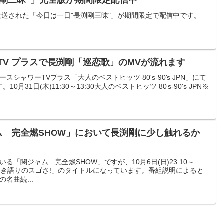
長渕剛三昧”」完全版が期間限定配信中
いて放送された「今日は一日"長渕剛三昧"」が期間限定で配信中です。
ーTV プラスで長渕剛「巡恋歌」のMVが流れます
スシャワーTVプラス「大人のベストヒッツ 80's-90's JPN」にて
31日(木)11:30～13:30大人のベストヒッツ 80's-90's JPN※
ャム 完全燃SHOW」において長渕剛に少し触れるか
「関ジャム 完全燃SHOW」ですが、10月6日(日)23:10～
?弾き語りのスゴさ!」のタイトルになっています。番組説明によると
名曲続...