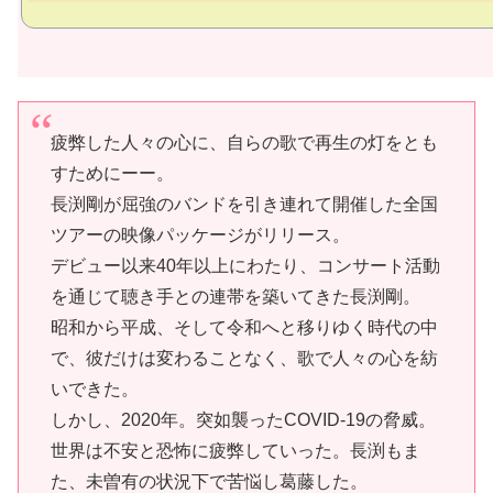
疲弊した人々の心に、自らの歌で再生の灯をとも
すためにーー。
長渕剛が屈強のバンドを引き連れて開催した全国
ツアーの映像パッケージがリリース。
デビュー以来40年以上にわたり、コンサート活動
を通じて聴き手との連帯を築いてきた長渕剛。
昭和から平成、そして令和へと移りゆく時代の中
で、彼だけは変わることなく、歌で人々の心を紡
いできた。
しかし、2020年。突如襲ったCOVID-19の脅威。
世界は不安と恐怖に疲弊していった。長渕もま
た、未曽有の状況下で苦悩し葛藤した。