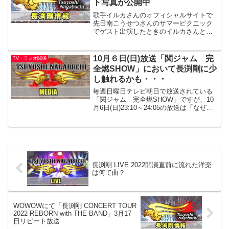
ト写真が公開中
歌手イルカさんのオフィシャルサイトで
先日南こうせつさんのサマーピクニック
でゲスト出演したときのイルカさんとの2
ショット写真が公開されています。著作
権の都合で写真は持ってこれないので下
記リンクからご確認ください。ユイ音楽
10月６日(日)放送「関ジャム 完
TV・ラジオ関係
工房で事務所一緒だった...
全燃SHOW」において長渕剛に少
し触れるかも・・・
毎週日曜日テレビ朝日で放送されている
「関ジャム 完全燃SHOW」ですが、10
月6日(日)23:10～24:05の放送は「なぜグ
ッとくる?弾き語りのスゴさ!」のタイト
ルになっています。番組説明によると プ
ロから見てもグッとくる弾き語りの名曲
続...
長渕剛 LIVE 2022開演直前に流れた洋楽
は何て曲？
WOWOWにて「長渕剛 CONCERT TOUR
2022 REBORN with THE BAND」3月17
日リピート放送