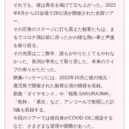
それでも、彼は再生を掲げて立ち上がった。2022
年6月から21会場で28公演が開催された全国ツア
ー。
その圧巻のステージに打ち震えた観客たちは、ま
るでコロナ渦以前に戻ったかの様な熱い拳と声援
を振り絞る。
その光景はここ数年、誰もがやりたくてもやれな
かった、長渕が率先して取り戻した、本来のライ
ブの有りかただった。
映像パッケージには、2022年10月に彼の地元・
鹿児島で開催された振替公演の模様を収録。
新曲「ダイヤモンド」や「桜島 SAKURAJIMA」
「乾杯」「勇次」など、アンコールで歌唱した計
5曲も収録する。
今回のツアーでは彼自身がCOVID-19に感染する
など、さまざまな逆境や困難があった。