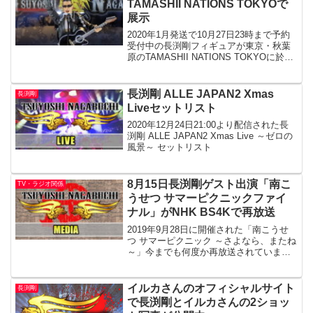
TAMASHII NATIONS TOKYOで
展示
2020年1月発送で10月27日23時まで予約
受付中の長渕剛フィギュアが東京・秋葉
原のTAMASHII NATIONS TOKYOに於い
て見本展示されています。 S.H.Figuarts
で日本人ミュージシャン初の商品化！長
渕剛のリアルフィギ...
長渕剛 ALLE JAPAN2 Xmas
長渕剛
Liveセットリスト
2020年12月24日21:00より配信された長
渕剛 ALLE JAPAN2 Xmas Live ～ゼロの
風景～ セットリスト
8月15日長渕剛ゲスト出演「南こ
TV・ラジオ関係
うせつ サマーピクニックファイ
ナル」がNHK BS4Kで再放送
2019年9月28日に開催された「南こうせ
つ サマーピクニック ～さよなら、またね
～」今までも何度か再放送されています
が8月15日にNHK BS4Kにて再放送されま
す。南こうせつ サマーピクニックファイ
ナルNHK BS4K15:50～17:...
イルカさんのオフィシャルサイト
長渕剛
で長渕剛とイルカさんの2ショッ