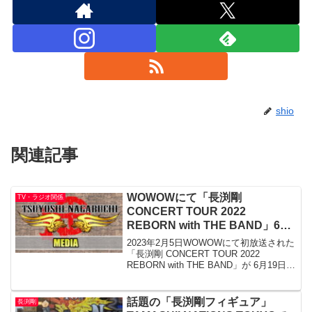
shio
関連記事
WOWOWにて「長渕剛
TV・ラジオ関係
CONCERT TOUR 2022
REBORN with THE BAND」6月
19日リピート放送
2023年2月5日WOWOWにて初放送された
「長渕剛 CONCERT TOUR 2022
REBORN with THE BAND」が 6月19日
(月)にリピート放送
話題の「長渕剛フィギュア」
長渕剛