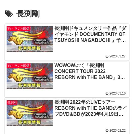
長渕剛
長渕剛ドキュメンタリー作品『ダ
TV・ラジオ関係
イヤモンド DOCUMENTARY OF
TSUYOSHI NAGABUCHI 』予告
編が公開されました。
2023.03.27
WOWOWにて「長渕剛
TV・ラジオ関係
CONCERT TOUR 2022
REBORN with THE BAND」3月
17日リピート放送
2023.03.16
長渕剛 2022年のLIVEツアー
長渕剛
REBORN with THE BANDのライ
ブDVD&BDが2023年4月19日発
売予定
2023.02.22