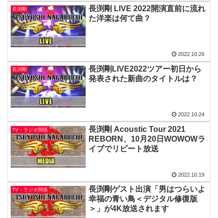
長渕剛 LIVE 2022開演直前に流れ
長渕剛
た洋楽は何て曲？
2022.10.26
長渕剛LIVE2022ツアー初日から
長渕剛
発表された新曲のタイトルは？
2022.10.24
長渕剛 Acoustic Tour 2021
TV・ラジオ関係
REBORN、10月20日WOWOWラ
イブでリピート放送
2022.10.19
長渕剛ゲスト出演「男はつらいよ
TV・ラジオ関係
幸福の青い鳥＜デジタル修復版
＞」が4K放送されます