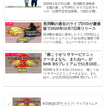
2020年1月17日公開、長渕剛主演映画
「太陽の家」がTOHOシネマズ公式サイ
トの『公開予定作品情報』で紹介が開始
されています。TOHOシネマズの公開劇
場や、ムビチケ販売情報など載っていま
す。太陽の家|TOHOシネマズしかしなが
長渕剛の過去のライブDVDが廉価
長渕剛
ら、年末から...
版で2020年10月7日再リリース
長渕剛が過去に発売したライブDVD(ユニ
バーサルミュージック)がお得な価格で再
リリース決定。 ユニバーサルミュージッ
クの「今年はおウチでライブに浸れ！ J-
Rock ＆ Pops 映像キャンペーン2020」
によるもので、2020年10月7日期間限定
「南こうせつ サマーピクニッ
TV・ラジオ関係
の価格となるようです。
ク〜さよなら、またね〜」が
NHK BSプレミアムで11月10日放
送
2019年９月２８日に行われた「南こうせ
つ サマーピクニック〜さよなら、また
ね〜」が11月10日(日)NHK BSプレミアム
で放送されます。2019年10月5日に放送
されたNHK BS4Kでは5時間の構成でした
が、11月10日のBSプレミア...
8/10放送CDTV ライブ！ライブタイムテ