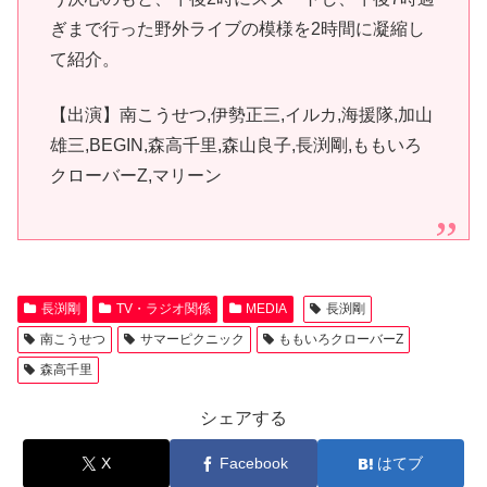
ぎまで行った野外ライブの模様を2時間に凝縮し
て紹介。
【出演】南こうせつ,伊勢正三,イルカ,海援隊,加山
雄三,BEGIN,森高千里,森山良子,長渕剛,ももいろ
クローバーZ,マリーン
長渕剛
TV・ラジオ関係
MEDIA
長渕剛
南こうせつ
サマーピクニック
ももいろクローバーZ
森高千里
シェアする
X
Facebook
はてブ