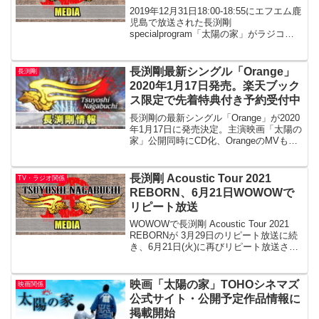
2019年12月31日18:00-18:55にエフエム鹿
児島で放送された長渕剛
specialprogram「太陽の家」がラジコエ
リアフリーで配信中です。※エリフフリ
ーはラジコプレミアム(有料)会員登録が必
要です。いよいよ1月17日に全国公...
長渕剛最新シングル「Orange」
長渕剛
2020年1月17日発売。楽天ブック
ス限定で先着特典付き予約受付中
長渕剛の最新シングル「Orange」が2020
年1月17日に発売決定。主演映画「太陽の
家」公開同時にCD化、OrangeのMVもフ
ルバージョンで収録したDVDが付きま
す。楽天ブックスでは先着特典で、ジャ
ケットデザインカレンダー付きを予約受
長渕剛 Acoustic Tour 2021
TV・ラジオ関係
付...
REBORN、6月21日WOWOWで
リピート放送
WOWOWで長渕剛 Acoustic Tour 2021
REBORNが 3月29日のリピート放送に続
き、6月21日(火)に再びリピート放送され
ます。
映画「太陽の家」TOHOシネマズ
映画関係
公式サイト・公開予定作品情報に
掲載開始