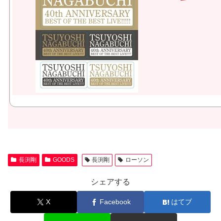
長渕剛
GOODS
長渕剛
ローソン
シェアする
X
Facebook
はてブ