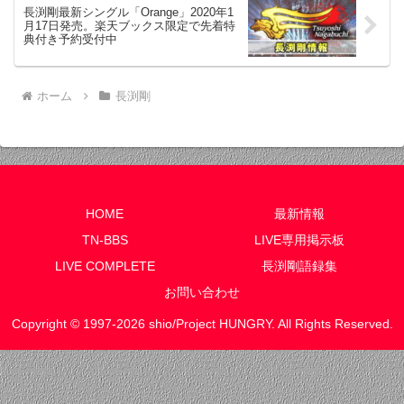
長渕剛最新シングル「Orange」2020年1
月17日発売。楽天ブックス限定で先着特
典付き予約受付中
ホーム
長渕剛
HOME
最新情報
TN-BBS
LIVE専用掲示板
LIVE COMPLETE
長渕剛語録集
お問い合わせ
Copyright © 1997-2026 shio/Project HUNGRY. All Rights Reserved.