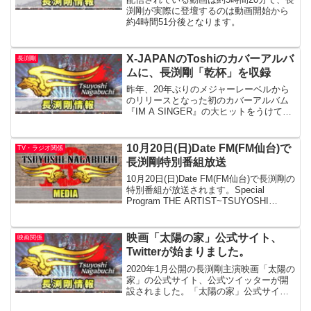
渕剛が実際に登壇するのは動画開始から
約4時間51分後となります。
X-JAPANのToshiのカバーアルバ
長渕剛
ムに、長渕剛「乾杯」を収録
昨年、20年ぶりのメジャーレーベルから
のリリースとなった初のカバーアルバム
『IM A SINGER』の大ヒットをうけて、
唯一無二のシンガーとして改めて世界の
注目を集めたレジェンドToshl。続編に期
待する多くのファンの声に応え『IM A
10月20日(日)Date FM(FM仙台)で
TV・ラジオ関係
S...
長渕剛特別番組放送
10月20日(日)Date FM(FM仙台)で長渕剛の
特別番組が放送されます。Special
Program THE ARTIST~TSUYOSHI
NAGABUCHI~ 10月20日（日） 19:00-
19:55 2019年､デビュー40...
映画「太陽の家」公式サイト、
映画関係
Twitterが始まりました。
2020年1月公開の長渕剛主演映画「太陽の
家」の公式サイト、公式ツイッターが開
設されました。「太陽の家」公式サイト
「太陽の家」公式Twitter太陽の家の主題