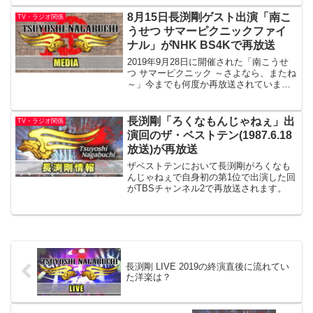
歌も新曲の「Orange」と発表されていま
す。
8月15日長渕剛ゲスト出演「南こ
TV・ラジオ関係
うせつ サマーピクニックファイ
ナル」がNHK BS4Kで再放送
2019年9月28日に開催された「南こうせ
つ サマーピクニック ～さよなら、またね
～」今までも何度か再放送されています
が8月15日にNHK BS4Kにて再放送されま
す。南こうせつ サマーピクニックファイ
ナルNHK BS4K15:50～17:...
長渕剛「ろくなもんじゃねぇ」出
TV・ラジオ関係
演回のザ・ベストテン(1987.6.18
放送)が再放送
ザベストテンにおいて長渕剛がろくなも
んじゃねぇで自身初の第1位で出演した回
がTBSチャンネル2で再放送されます。
長渕剛 LIVE 2019の終演直後に流れてい
た洋楽は？