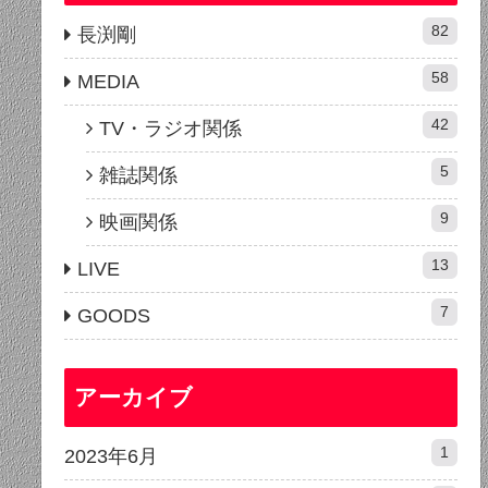
82
長渕剛
58
MEDIA
42
TV・ラジオ関係
5
雑誌関係
9
映画関係
13
LIVE
7
GOODS
アーカイブ
1
2023年6月