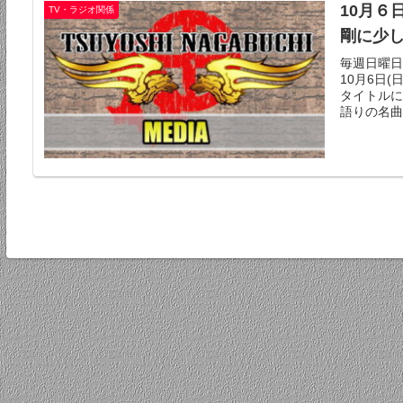
10月６
TV・ラジオ関係
剛に少
毎週日曜日
10月6日(
タイトルに
語りの名曲続