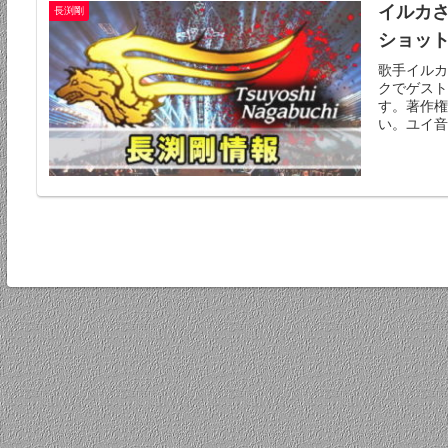
イルカ
長渕剛
ショッ
歌手イルカ
クでゲスト
す。著作権
い。ユイ音