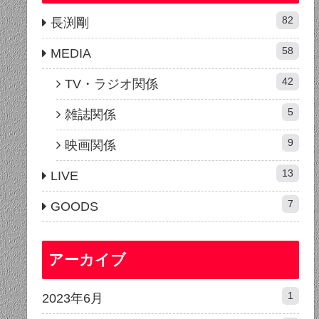
82
長渕剛
58
MEDIA
42
TV・ラジオ関係
5
雑誌関係
9
映画関係
13
LIVE
7
GOODS
アーカイブ
1
2023年6月