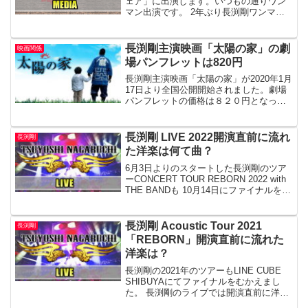
ェア」に出演します。いつもの通りワン
マン出演です。 2年ぶり長渕剛ワンマ
ン！名曲「とんぼ」「しゃぼん玉」を披
露20年ぶりの映画出演主題歌「Orange」
映画秘話も満載2014年発表楽曲「明日へ
長渕剛主演映画「太陽の家」の劇
映画関係
続く道」 2...
場パンフレットは820円
長渕剛主演映画「太陽の家」が2020年1月
17日より全国公開開始されました。劇場
パンフレットの価格は８２０円となって
おります。
長渕剛 LIVE 2022開演直前に流れ
長渕剛
た洋楽は何て曲？
6月3日よりのスタートした長渕剛のツア
ーCONCERT TOUR REBORN 2022 with
THE BANDも 10月14日にファイナルを向
かえました。 長渕剛のライブは開演直前
に洋楽が掛かる事が多いのですが、今回
はなんの曲だったのでしょうか・・・。
長渕剛 Acoustic Tour 2021
長渕剛
「REBORN」開演直前に流れた
洋楽は？
長渕剛の2021年のツアーもLINE CUBE
SHIBUYAにてファイナルをむかえまし
た。 長渕剛のライブでは開演直前に洋楽
が流れることが多いのですが、 今回のツ