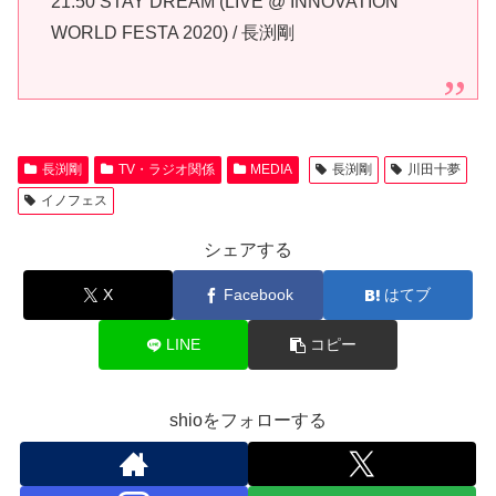
21:50 STAY DREAM (LIVE @ INNOVATION
WORLD FESTA 2020) / 長渕剛
長渕剛
TV・ラジオ関係
MEDIA
長渕剛
川田十夢
イノフェス
シェアする
X
Facebook
はてブ
LINE
コピー
shioをフォローする