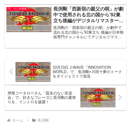
アーで流れた洋楽は・・・
長渕剛「西新宿の親父の唄」が劇
TV・ラジオ関係
中で使用される北の国から’92巣
立ち後編がデジタルリマスターで
放送
長渕剛の「西新宿の親父の唄」が劇中で
流れる北の国から'92巣立ち 後編が日本映
画専門チャンネルにてデジタルリマスタ
ー版で放送されます。出演田中邦衛／吉
岡秀隆／中嶋朋子／裕木奈江／菅原文太
／緒形直人／大地康雄スペシャル第5弾の
後編。後編が19...
10月23日 J-WAVE「INNOVATION
WORLD」で、長渕剛×川田十夢のトーク
をダイジェストで放送
押尾コータローさん「題名のない音楽
会」で、好きなフレーズに長渕剛の夏祭
りを、イントロを披露！
ホーム
長渕剛